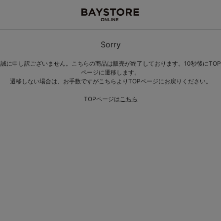
Sorry
誠に申し訳ございません。こちらの商品は販売が終了しております。10秒後にTOP
ページに遷移します。
遷移しない場合は、お手数ですがこちらよりTOPページにお戻りください。
TOPページは
こちら