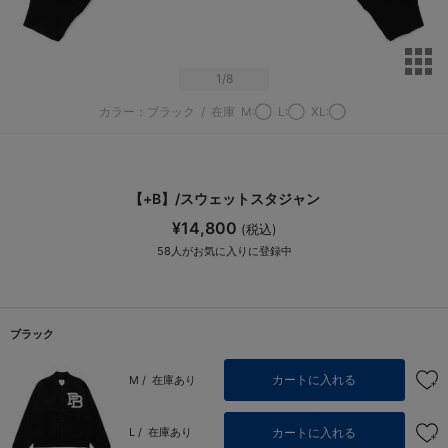
サ
1
/8
カラー：ブラック
/
在庫
M:◯
L:◯
XL:◯
【+B】/スウェットスタジャン
¥14,800
(税込)
58
人がお気に入りに登録中
ブラック
カートに入れる
M /
在庫あり
カートに入れる
L /
在庫あり