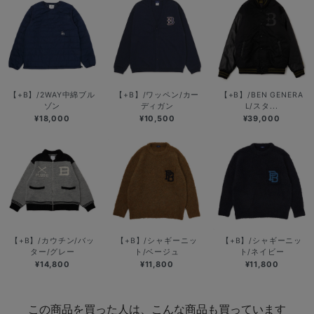
【+B】/2WAY中綿ブル
【+B】/ワッペン/カー
【+B】/BEN GENERA
ゾン
ディガン
L/スタ...
¥18,000
¥10,500
¥39,000
【+B】/カウチン/バッ
【+B】/シャギーニッ
【+B】/シャギーニッ
ター/グレー
ト/ベージュ
ト/ネイビー
¥14,800
¥11,800
¥11,800
この商品を買った人は、こんな商品も買っています