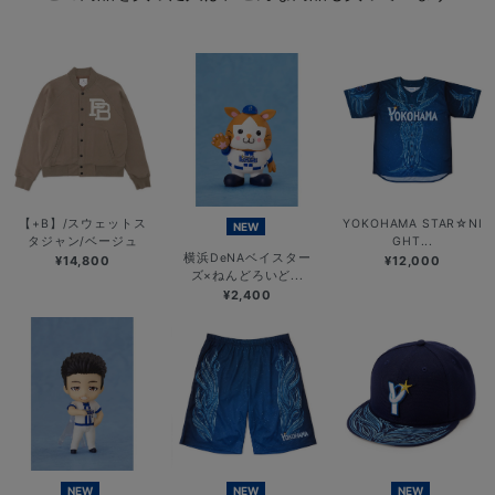
【+B】/スウェットス
YOKOHAMA STAR☆NI
NEW
タジャン/ベージュ
GHT...
横浜DeNAベイスター
¥14,800
¥12,000
ズ×ねんどろいど...
¥2,400
NEW
NEW
NEW