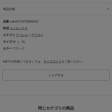
商品詳細
品番
ydb4573675984822
性別
ユニセックス
カテゴリ
アパレル
>
アウター
サイズ
M
L
XL
カラー
ブラック
※採寸の詳細につきましては、
サイズガイド
をご覧ください。
シェアする
同じカテゴリの商品