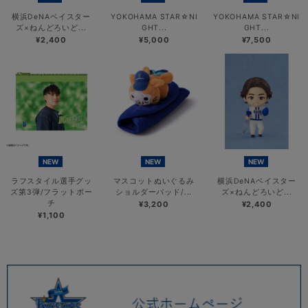
横浜DeNAベイスター
YOKOHAMA STAR☆NI
YOKOHAMA STAR☆NI
ズ×ねんどろいど...
GHT...
GHT...
¥2,400
¥5,000
¥7,500
NEW
NEW
NEW
ラフスタイル選手グッ
マスコットぬいぐるみ
横浜DeNAベイスター
ズ第3弾/フラットポー
ショルダーパッド/...
ズ×ねんどろいど...
チ
¥3,200
¥2,400
¥1,100