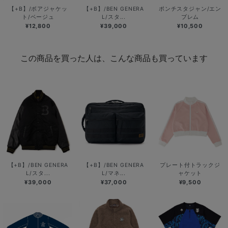
【+B】/ボアジャケッ
【+B】/BEN GENERA
ポンチスタジャン/エン
ト/ベージュ
L/スタ...
ブレム
¥12,800
¥39,000
¥10,500
この商品を買った人は、こんな商品も買っています
【+B】/BEN GENERA
【+B】/BEN GENERA
プレート付トラックジ
L/スタ...
L/マネ...
ャケット
¥39,000
¥37,000
¥9,500