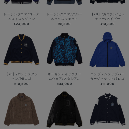
レーシングコア/コーデ
レーシングコア/クルー
【+B】/カウチン/ピッ
ュロイスタジャン
ネックスウェット
チャー/ネイビー
¥24,000
¥8,500
¥14,800
【+B】/ポンチスタジ
オーセンティックチー
エンブレムジップパー
ャン/PBロゴ
ムウェア/スタジア...
カージャケット/Bロゴ
¥10,500
¥44,000
¥11,000