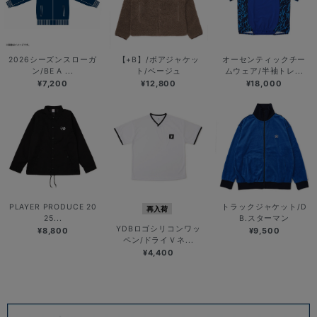
2026シーズンスローガ
【+B】/ボアジャケッ
オーセンティックチー
ン/BE A ...
ト/ベージュ
ムウェア/半袖トレ...
¥7,200
¥12,800
¥18,000
PLAYER PRODUCE 20
トラックジャケット/D
再入荷
25...
B.スターマン
YDBロゴシリコンワッ
¥8,800
¥9,500
ペン/ドライＶネ...
¥4,400