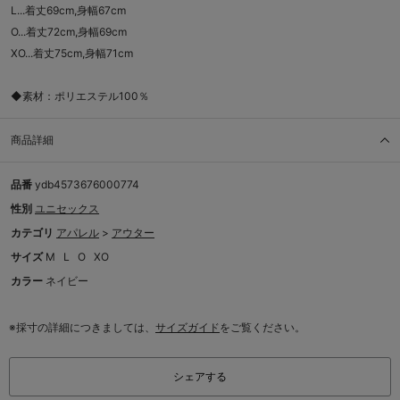
L...着丈69cm,身幅67cm
O...着丈72cm,身幅69cm
XO...着丈75cm,身幅71cm
◆素材：ポリエステル100％
商品詳細
品番
ydb4573676000774
性別
ユニセックス
カテゴリ
アパレル
>
アウター
サイズ
M
L
O
XO
カラー
ネイビー
※採寸の詳細につきましては、
サイズガイド
をご覧ください。
シェアする