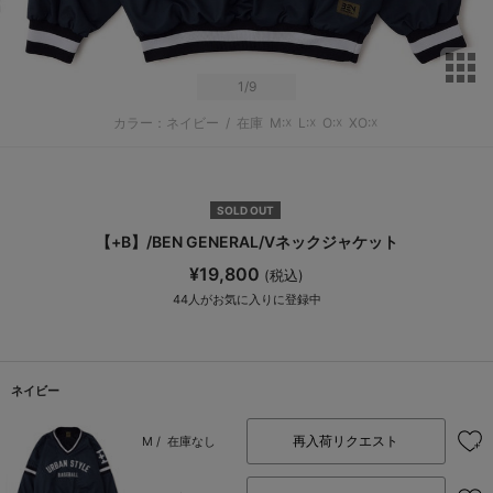
サ
1
/9
カラー：ネイビー
/
在庫
M:☓
L:☓
O:☓
XO:☓
SOLD OUT
【+B】/BEN GENERAL/Vネックジャケット
¥19,800
(税込)
44
人がお気に入りに登録中
ネイビー
再入荷リクエスト
M /
在庫なし