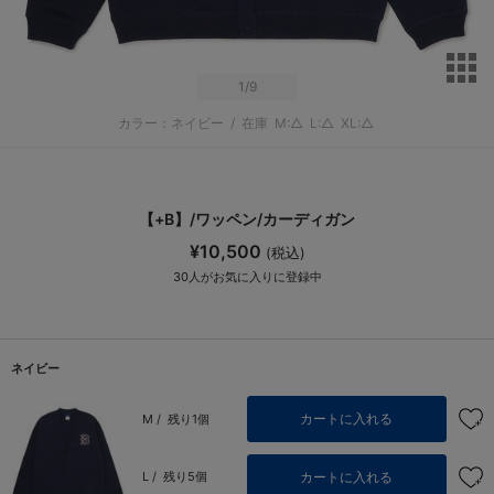
サ
1
/9
カラー：ネイビー
/
在庫
M:△
L:△
XL:△
【+B】/ワッペン/カーディガン
¥10,500
(税込)
30
人がお気に入りに登録中
ネイビー
カートに入れる
M /
残り1個
カートに入れる
L /
残り5個