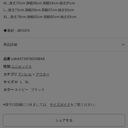
M...身丈70cm 身幅56cm 肩幅54cm 袖丈61cm
L...身丈73cm 身幅59cm 肩幅57cm 袖丈62cm
XL...身丈76cm 身幅62cm 肩幅60cm 袖丈63cm
◆素材：綿100%
商品詳細
品番
ydb4573676008848
性別
ユニセックス
カテゴリ
アパレル
>
アウター
サイズ
M
L
XL
カラー
ネイビー
ブラック
※採寸の詳細につきましては、
サイズガイド
をご覧ください。
シェアする