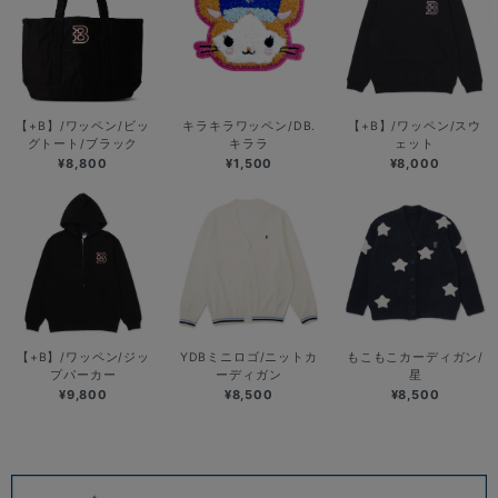
【+B】/ワッペン/ビッ
キラキラワッペン/DB.
【+B】/ワッペン/スウ
グトート/ブラック
キララ
ェット
¥8,800
¥1,500
¥8,000
【+B】/ワッペン/ジッ
YDBミニロゴ/ニットカ
もこもこカーディガン/
プパーカー
ーディガン
星
¥9,800
¥8,500
¥8,500