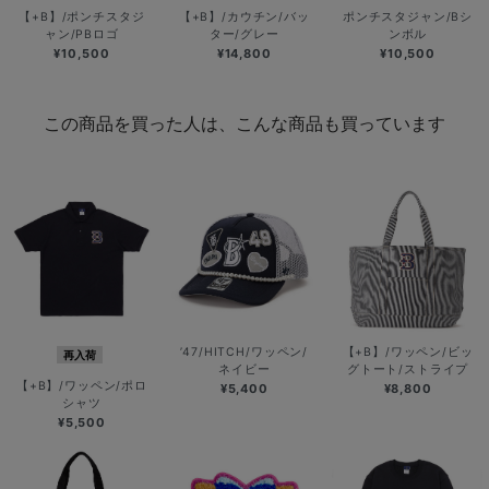
【+B】/ポンチスタジ
【+B】/カウチン/バッ
ポンチスタジャン/Bシ
ャン/PBロゴ
ター/グレー
ンボル
¥10,500
¥14,800
¥10,500
この商品を買った人は、こんな商品も買っています
’47/HITCH/ワッペン/
【+B】/ワッペン/ビッ
再入荷
ネイビー
グトート/ストライプ
【+B】/ワッペン/ポロ
¥5,400
¥8,800
シャツ
¥5,500