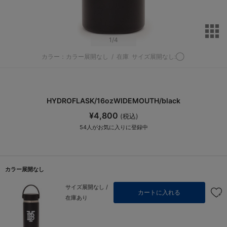
サ
1
/4
カラー：カラー展開なし
/
在庫
サイズ展開なし:◯
HYDROFLASK/16ozWIDEMOUTH/black
¥4,800
(税込)
54
人がお気に入りに登録中
カラー展開なし
サイズ展開なし /
カートに入れる
在庫あり