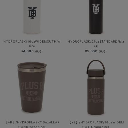
HYDROFLASK/16ozWIDEMOUTH/w
HYDROFLASK/21ozSTANDARD/bla
hite
ck
¥4,800
¥5,300
(税込)
(税込)
【+B】/HYDROFLASK/16ozALLAR
【+B】/HYDROFLASK/16ozWIDEM
OUND/sandpiper
OUTH/sandpiper