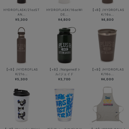
HYDROFLASK/21ozST
HYDROFLASK/16ozWI
【+B】/HYDROFLAS
AN...
DE...
K/16o...
¥5,300
¥4,800
¥4,800
【+B】/HYDROFLAS
【+B】/Nalgeneボト
【+B】/HYDROFLAS
K/21o...
ル/ジェイド
K/16o...
¥5,300
¥3,700
¥4,000