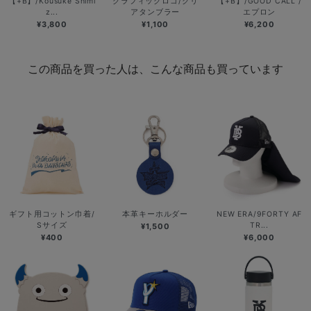
【+B】/Kousuke Shimi
グラフィックロゴ/クリ
【+B】/GOOD CALL /
z...
アタンブラー
エプロン
¥3,800
¥1,100
¥6,200
この商品を買った人は、こんな商品も買っています
ギフト用コットン巾着/
本革キーホルダー
NEW ERA/9FORTY AF
Sサイズ
TR...
¥1,500
¥400
¥6,000