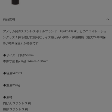
商品説明
アメリカ発のステンレスボトルブランド「Hydro Flask」とのコラボレーショ
ングッズ！持ち運びに便利なサイズ感と高い保冷・保温機能（最大24時間保
冷,6時間保温）が特長です！
◆サイズ：口径:58mm
本体寸法 幅×高さ:74mm×180mm
◆容量:473ml
◆重量:297g
◆素材：
内びん:ステンレス鋼
胴部:ステンレス鋼