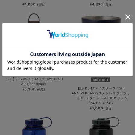
¥4,000
¥4,800
(税込)
(税込)
【+B】/HYDROFLASK/21ozSTAND
SOLD OUT
ARD/sandpiper
横浜DeNAベイスターズ 15th
¥5,300
(税込)
ANNIVERSARY/ステンレスタンブラ
ー/DB.スターマン＆DB.キララ＆
BART＆CHAPY
¥3,000
(税込)