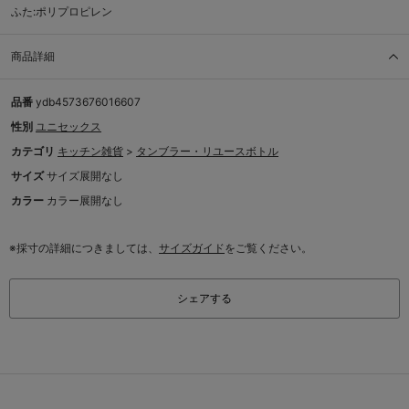
ふた:ポリプロピレン
商品詳細
品番
ydb4573676016607
性別
ユニセックス
カテゴリ
キッチン雑貨
>
タンブラー・リユースボトル
サイズ
サイズ展開なし
カラー
カラー展開なし
※採寸の詳細につきましては、
サイズガイド
をご覧ください。
シェアする