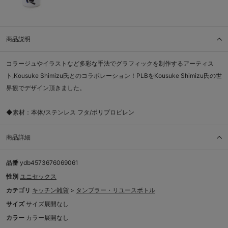
商品説明
コラージュやイラストなど多彩な手法でグラフィックを制作するアーティス
ト,Kousuke Shimizu氏とのコラボレーション！PLBをKousuke Shimizu氏の世
界観でデザイン頂きました。
◆素材：本体/ステンレス フタ/ポリプロピレン
商品詳細
品番
ydb4573676069061
性別
ユニセックス
カテゴリ
キッチン雑貨
>
タンブラー・リユースボトル
サイズ
サイズ展開なし
カラー
カラー展開なし