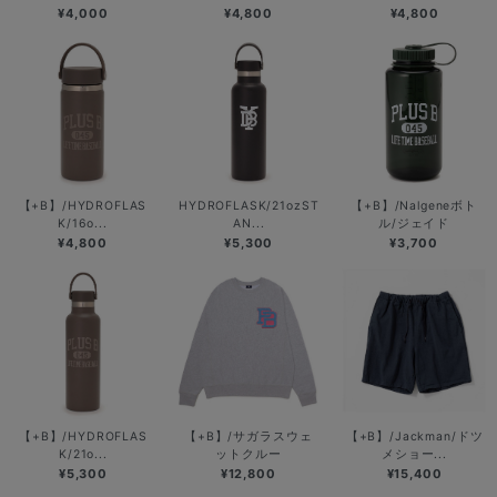
¥4,000
¥4,800
¥4,800
【+B】/HYDROFLAS
HYDROFLASK/21ozST
【+B】/Nalgeneボト
K/16o...
AN...
ル/ジェイド
¥4,800
¥5,300
¥3,700
【+B】/HYDROFLAS
【+B】/サガラスウェ
【+B】/Jackman/ドツ
K/21o...
ットクルー
メショー...
¥5,300
¥12,800
¥15,400