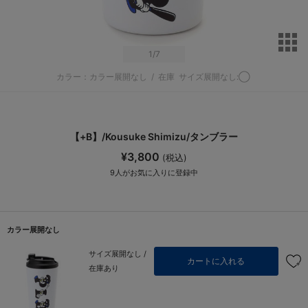
サ
1
/7
カラー：カラー展開なし
/
在庫
サイズ展開なし:◯
【+B】/Kousuke Shimizu/タンブラー
¥3,800
(税込)
9
人がお気に入りに登録中
カラー展開なし
サイズ展開なし /
カートに入れる
在庫あり