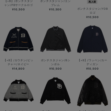
【+B】/ポンチスタジ
ポンチスタジャン/エン
再入荷
ャン/PBサークルロゴ
ブレム
ポンチスタジャン/YDB
¥10,500
¥10,500
ロゴ
¥10,500
【+B】/カウチン/ピッ
ポンチスタジャン/Bシ
【+B】/ワッペン/カー
チャー/ネイビー
ンボル
ディガン
¥14,800
¥10,500
¥10,500