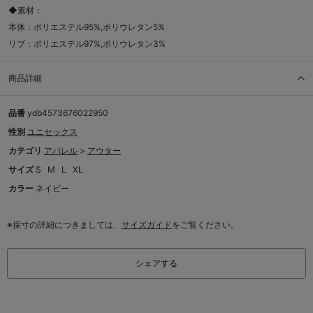
◆素材：
本体：ポリエステル95%,ポリウレタン5%
リブ：ポリエステル97%,ポリウレタン3%
商品詳細
品番
ydb4573676022950
性別
ユニセックス
カテゴリ
アパレル
>
アウター
サイズ
S
M
L
XL
カラー
ネイビー
※採寸の詳細につきましては、
サイズガイド
をご覧ください。
シェアする