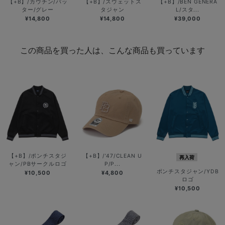
【+B】/カウチン/バッ
【+B】/スウェットス
【+B】/BEN GENERA
ター/グレー
タジャン
L/スタ...
¥14,800
¥14,800
¥39,000
この商品を買った人は、こんな商品も買っています
【+B】/ポンチスタジ
【+B】/’47/CLEAN U
再入荷
ャン/PBサークルロゴ
P/P...
ポンチスタジャン/YDB
¥10,500
¥4,800
ロゴ
¥10,500