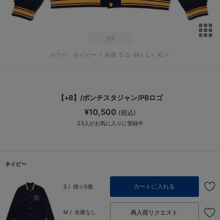
サ
1
/7
カラー：ネイビー
/
在庫
S:△
M:☓
L:☓
XL:☓
【+B】/ポンチスタジャン/PBロゴ
¥10,500
(税込)
23
人がお気に入りに登録中
ネイビー
カートに入れる
S /
残り5個
再入荷リクエスト
M /
在庫なし