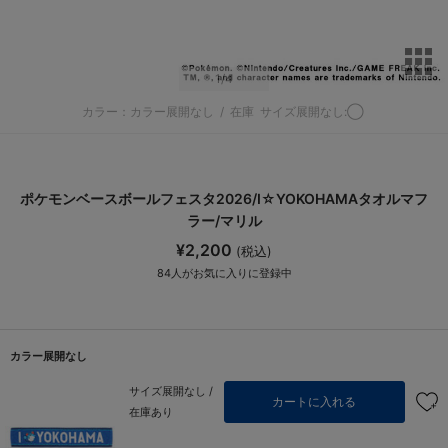
サ
1
/4
カラー：カラー展開なし
/
在庫
サイズ展開なし:◯
ポケモンベースボールフェスタ2026/I☆YOKOHAMAタオルマフ
ラー/マリル
¥2,200
(税込)
84
人がお気に入りに登録中
カラー展開なし
サイズ展開なし /
カートに入れる
在庫あり