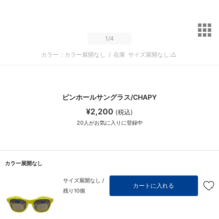
サ
1
/4
カラー：カラー展開なし
/
在庫
サイズ展開なし:△
ピンホールサングラス/CHAPY
¥2,200
(税込)
20
人がお気に入りに登録中
カラー展開なし
サイズ展開なし /
カートに入れる
残り10個