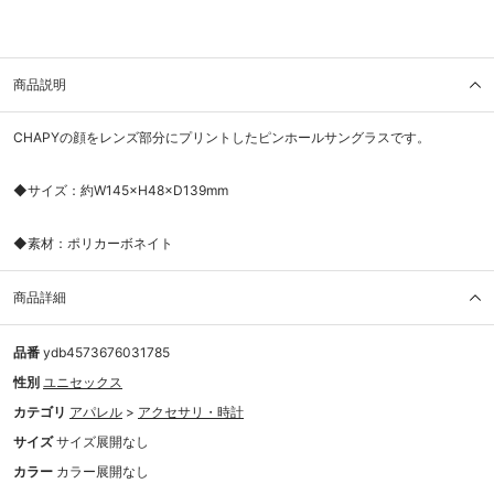
商品説明
CHAPYの顔をレンズ部分にプリントしたピンホールサングラスです。
◆サイズ：約W145×H48×D139mm
◆素材：ポリカーボネイト
商品詳細
品番
ydb4573676031785
性別
ユニセックス
カテゴリ
アパレル
>
アクセサリ・時計
サイズ
サイズ展開なし
カラー
カラー展開なし