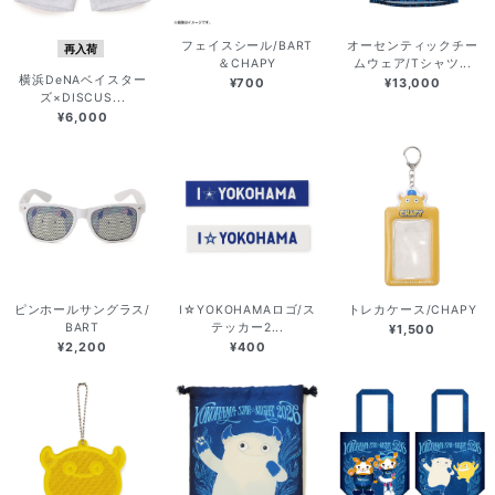
フェイスシール/BART
オーセンティックチー
再入荷
＆CHAPY
ムウェア/Tシャツ...
横浜DeNAベイスター
¥700
¥13,000
ズ×DISCUS...
¥6,000
ピンホールサングラス/
I☆YOKOHAMAロゴ/ス
トレカケース/CHAPY
BART
テッカー2...
¥1,500
¥2,200
¥400