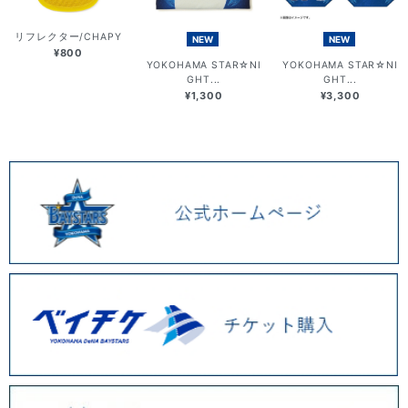
リフレクター/CHAPY
NEW
NEW
¥800
YOKOHAMA STAR☆NI
YOKOHAMA STAR☆NI
GHT...
GHT...
¥1,300
¥3,300