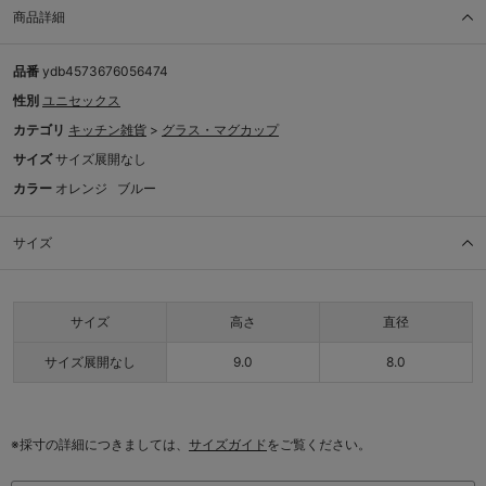
商品詳細
品番
ydb4573676056474
性別
ユニセックス
カテゴリ
キッチン雑貨
>
グラス・マグカップ
サイズ
サイズ展開なし
カラー
オレンジ
ブルー
サイズ
サイズ
高さ
直径
サイズ展開なし
9.0
8.0
※採寸の詳細につきましては、
サイズガイド
をご覧ください。