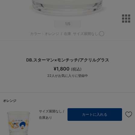
サ
1
/5
カラー：オレンジ
/
在庫
サイズ展開なし:◯
DB.スターマン×モンチッチ/アクリルグラス
¥1,800
(税込)
22
人がお気に入りに登録中
オレンジ
サイズ展開なし /
カートに入れる
在庫あり