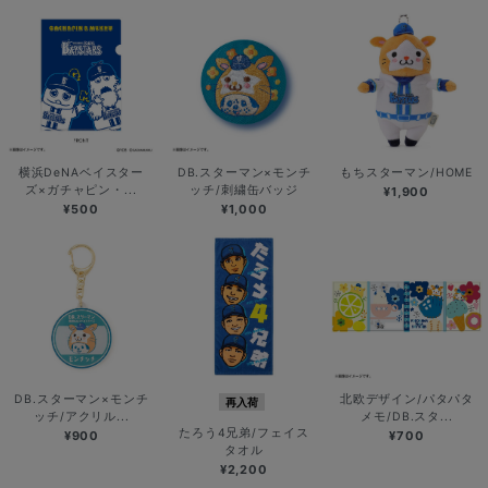
横浜DeNAベイスター
DB.スターマン×モンチ
もちスターマン/HOME
ズ×ガチャピン・...
ッチ/刺繍缶バッジ
¥1,900
¥500
¥1,000
DB.スターマン×モンチ
北欧デザイン/パタパタ
再入荷
ッチ/アクリル...
メモ/DB.スタ...
たろう4兄弟/フェイス
¥900
¥700
タオル
¥2,200