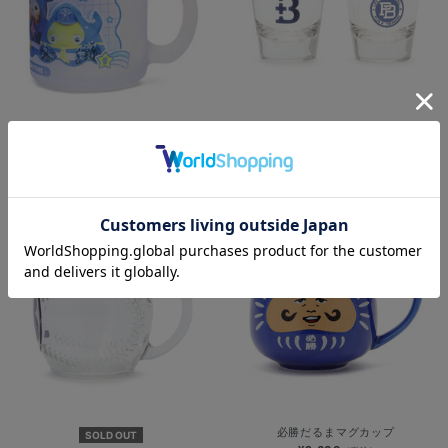
実写セーラーレインコート/フロスト
SOLD OUT
マグカップ/DB.スターマン＆DB.キラ
【+B】/ペアショットグラス
ラ＆BART＆CHAPY
¥2,200
¥2,800
(税込)
(税込)
必勝だるまマグカップ
SOLD OUT