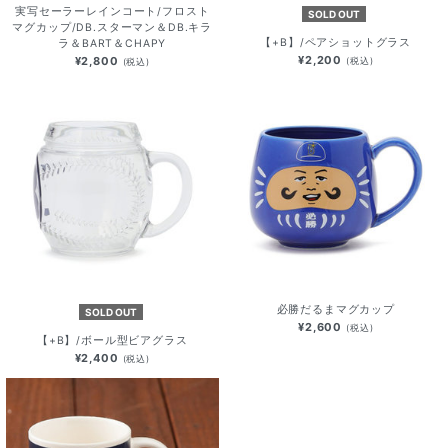
実写セーラーレインコート/フロスト
SOLD OUT
マグカップ/DB.スターマン＆DB.キラ
【+B】/ペアショットグラス
ラ＆BART＆CHAPY
¥2,200
¥2,800
(税込)
(税込)
必勝だるまマグカップ
SOLD OUT
¥2,600
(税込)
【+B】/ボール型ビアグラス
¥2,400
(税込)