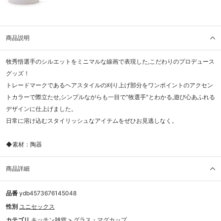
商品説明
牧秀悟選手のシルエットをミニマルな線画で表現した,こだわりのプロデュース
グッズ！
トレードマークであるヘアスタイルの刈り上げ部分をワンポイントのアクセン
トカラーで際立たせ,シンプルながらも一目で“牧選手"とわかる,遊び心あふれる
デザインに仕上げました。
日常に溶け込むスタイリッシュなアイテムをぜひお見逃しなく。
◆素材：陶器
商品詳細
品番
ydb4573676145048
性別
ユニセックス
カテゴリ
キッチン雑貨
>
グラス・マグカップ