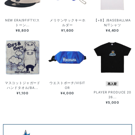
NEW ERA/9FIFTY/ス
メリケンサックキーホ
【+B】/BASEBALLMA
トーン...
ルダー
N/Tシャツ
¥6,800
¥1,600
¥4,400
マスコットジャガード
ウエストポーチ/VISIT
再入荷
ハンドタオル/BA...
OR
PLAYER PRODUCE 20
¥1,100
¥4,000
26...
¥5,000