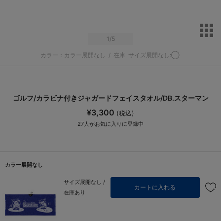
サ
1
/5
カラー：カラー展開なし
/
在庫
サイズ展開なし:◯
ゴルフ/カラビナ付きジャガードフェイスタオル/DB.スターマン
¥3,300
(税込)
27
人がお気に入りに登録中
カラー展開なし
サイズ展開なし /
カートに入れる
在庫あり