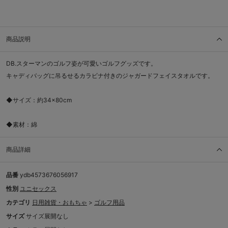
商品説明
DB.スターマンのゴルフ姿が可愛いゴルフグッズです。
キャディバッグに吊るせるカラビナ付きのジャガードフェイスタオルです。
◆サイズ：約34×80cm
◆素材：綿
商品詳細
品番
ydb4573676056917
性別
ユニセックス
カテゴリ
日用雑貨・おもちゃ
>
ゴルフ用品
サイズ
サイズ展開なし