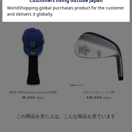
ゴルフボール/4個入り/DB.スターマ
ゴルフボール/2個入り/DB.スターマ
ン＆DB.キララ＆BART＆CHAPY
ン
¥2,500
¥1,500
(税込)
(税込)
NEW ERA/Head cover/HOME
ゴルフ/ウェッジ 58°
¥5,500
¥35,000
(税込)
(税込)
この商品を見た人は、こんな商品も見ています