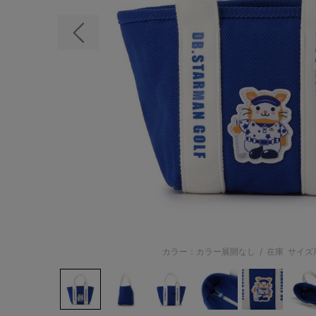
前の画像
カラー：カラー展開なし
/
在庫
サイズ