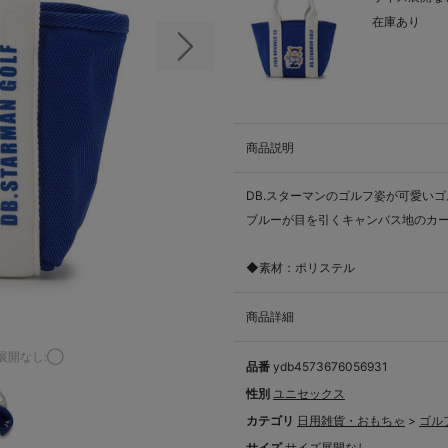
在庫あり
次の画像
商品説明
DB.スターマンのゴルフ姿が可愛い
ブルーが目を引くキャンバス地のカ
◆素材：ポリステル
商品詳細
展開なし:◯
品番
ydb4573676056931
性別
ユニセックス
カテゴリ
日用雑貨・おもちゃ
>
ゴル
サイズ
サイズ展開なし