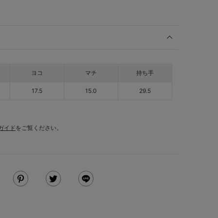
ヨコ
マチ
持ち手
17.5
15.0
29.5
ガイド
をご覧ください。