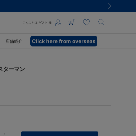
こんにちは
ゲスト
様
Click here from overseas
店舗紹介
.スターマン
 /