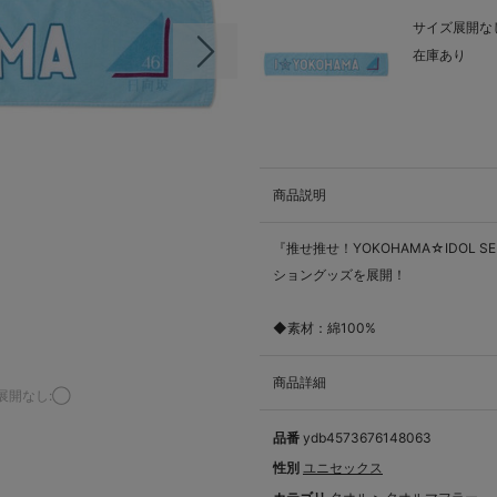
サイズ展開なし
在庫あり
次の画像
商品説明
『推せ推せ！YOKOHAMA☆IDOL 
ショングッズを展開！
◆素材：綿100%
商品詳細
展開なし:◯
品番
ydb4573676148063
性別
ユニセックス