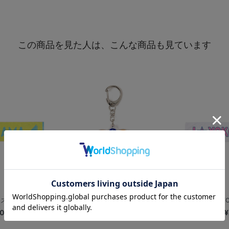
この商品を見た人は、こんな商品も見ています
×日向坂46/...
推せ推せ！YOKOHAMA☆IDOL ...
推せ推せ！YOKO
00
¥1,100
¥