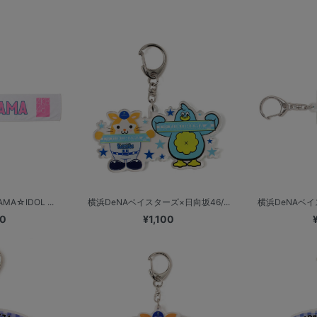
A☆IDOL ...
横浜DeNAベイスターズ×日向坂46/...
横浜DeNAベイス
00
¥1,100