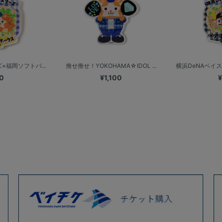
×福岡ソフトバ...
推せ推せ！YOKOHAMA☆IDOL ...
横浜DeNAベイス
0
¥1,100
¥