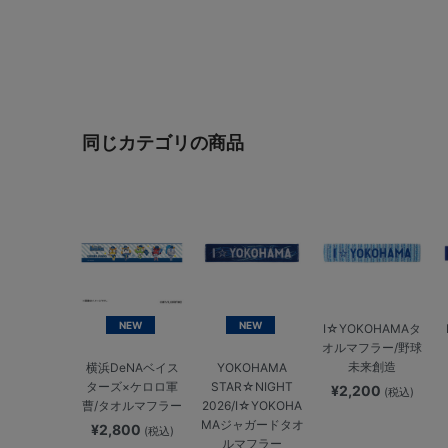
同じカテゴリの商品
NEW
NEW
I☆YOKOHAMAタ
オルマフラー/野球
未来創造
横浜DeNAベイス
YOKOHAMA
ターズ×ケロロ軍
STAR☆NIGHT
¥2,200
(税込)
曹/タオルマフラー
2026/I☆YOKOHA
MAジャガードタオ
¥2,800
(税込)
ルマフラー