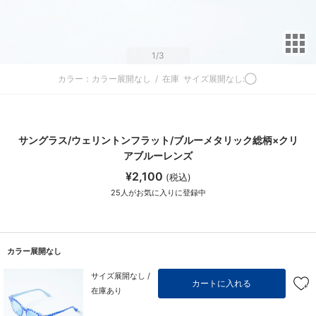
サ
1
/3
カラー：カラー展開なし
/
在庫
サイズ展開なし:◯
サングラス/ウェリントンフラット/ブルーメタリック総柄×クリ
アブルーレンズ
¥2,100
(税込)
25
人がお気に入りに登録中
カラー展開なし
サイズ展開なし /
カートに入れる
在庫あり