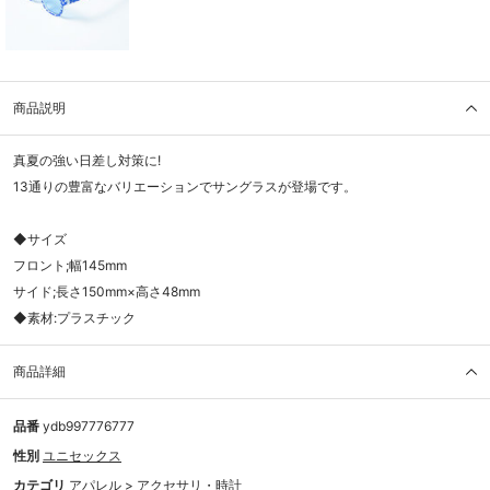
商品説明
真夏の強い日差し対策に!
13通りの豊富なバリエーションでサングラスが登場です。
◆サイズ
フロント;幅145mm
サイド;長さ150mm×高さ48mm
◆素材:プラスチック
商品詳細
品番
ydb997776777
性別
ユニセックス
カテゴリ
アパレル
>
アクセサリ・時計