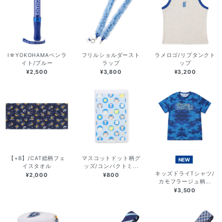
I☆YOKOHAMAペンラ
フリルショルダースト
ラメロゴ/リブタンクト
イト/ブルー
ラップ
ップ
¥2,500
¥3,800
¥3,200
【+B】/CAT総柄フェ
マスコットドット柄グ
NEW
イスタオル
ッズ/コンパクトミ...
キッズドライTシャツ/
¥2,000
¥800
カモフラージュ柄...
¥3,500