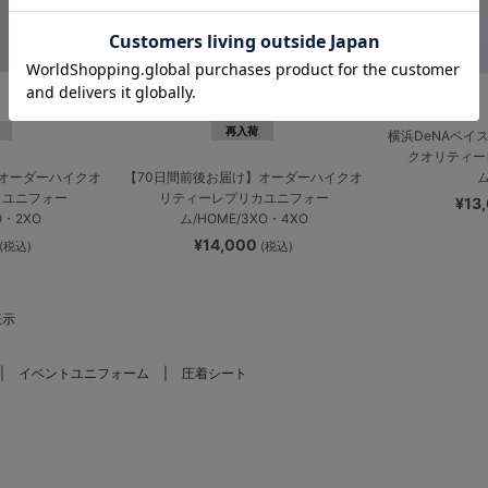
再入荷
横浜DeNAベイ
クオリティー
ム
】オーダーハイクオ
【70日間前後お届け】オーダーハイクオ
カユニフォー
リティーレプリカユニフォー
¥13
O・2XO
ム/HOME/3XO・4XO
¥14,000
(税込)
(税込)
表示
イベントユニフォーム
圧着シート