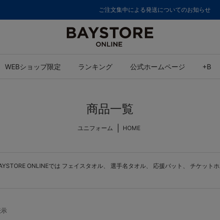
ご注文集中による発送についてのお知らせ
WEBショップ限定
ランキング
公式ホームページ
+B
商品一覧
ユニフォーム
HOME
TORE ONLINEでは
フェイスタオル
、
選手名タオル
、
応援バット
、
チケットホ
表示