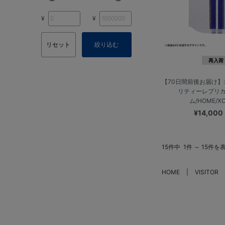
¥
¥
リセット
絞り込む
再入荷
【70日間前後お届け
リティーレプリ
ム/HOME/X
¥14,000
15件中
1件 ～ 15件を
HOME
VISITOR