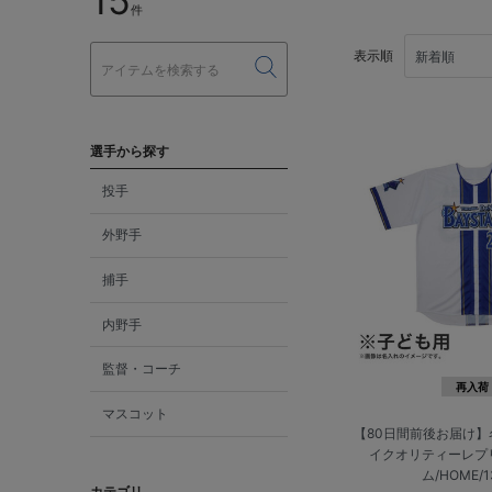
15
件
表示順
選手から探す
投手
外野手
捕手
内野手
監督・コーチ
再入荷
マスコット
【80日間前後お届け
イクオリティーレプ
ム/HOME/1
カテゴリ