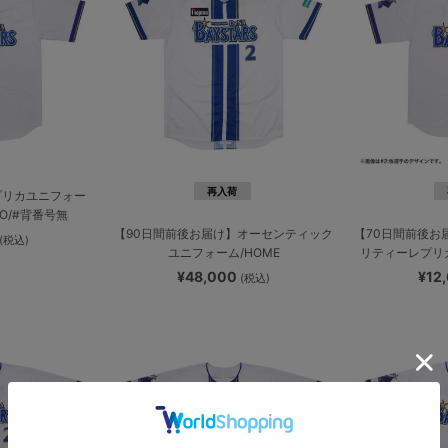
再入荷
プリカユニフォー
XO/#背番号無
【90日間前後お届け】オーセンティック
【70日間前後お
(税込)
ユニフォーム/HOME
リティーレプリカ
¥48,000
¥12
(税込)