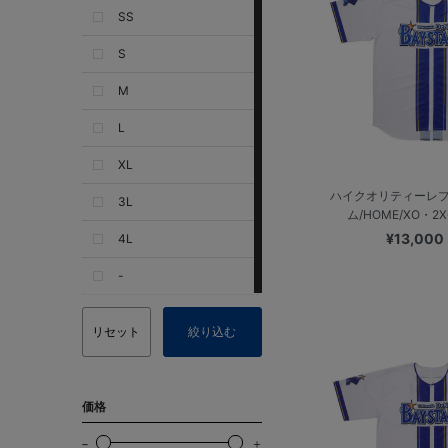
SS
S
M
L
XL
ハイクオリティーレ
3L
ム/HOME/XO・2
¥13,000
4L
-
リセット
絞り込む
価格