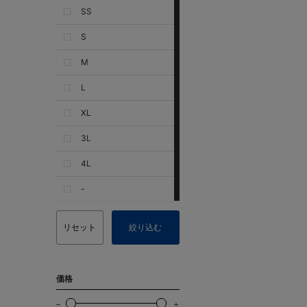
SS
S
M
L
XL
3L
4L
-
リセット
絞り込む
価格