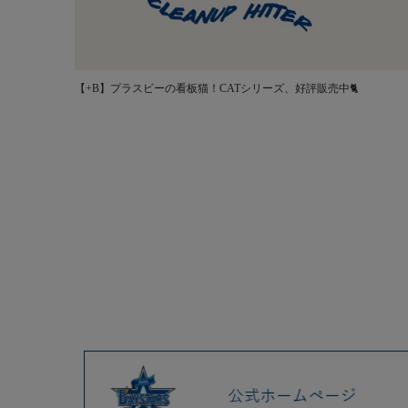
【+B】プラスビーの看板猫！CATシリーズ、好評販売中🐈