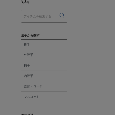
0
件
選手から探す
投手
外野手
捕手
内野手
監督・コーチ
マスコット
カテゴリ