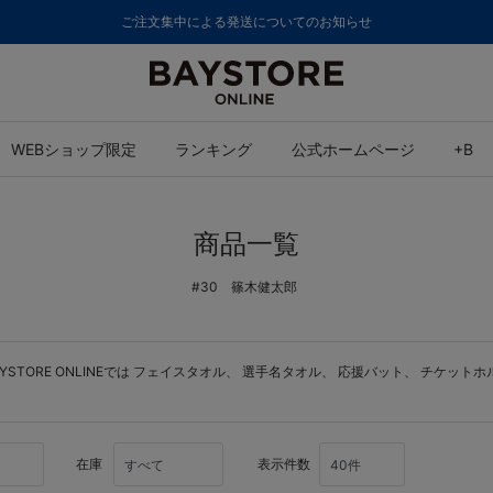
ご注文集中による発送についてのお知らせ
WEBショップ限定
ランキング
公式ホームページ
+B
商品一覧
#30 篠木健太郎
ORE ONLINEでは
フェイスタオル
、
選手名タオル
、
応援バット
、
チケットホ
在庫
表示件数