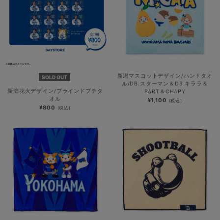
新潟マスコットデザイン/ハンドタオ
SOLD OUT
ル/DB.スターマン＆DB.キララ＆
新潟花火デザイン/ブラインドプチタ
BART＆CHAPY
オル
¥1,100
(税込)
¥800
(税込)