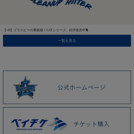
【+B】プラスビーの看板猫！CATシリーズ、好評販売中🐈
一覧を見る