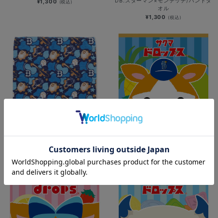
DB.スターマン×モンチッチ/ハンドタ
¥1,300
(税込)
オル
¥1,300
(税込)
【+B】×ハイロック/カモフラージュ
横浜DeNAベイスターズ×サクマドロ
ハンドタオル
ップス/ハンドタオル/DB.スターマン
¥1,100
¥1,400
(税込)
(税込)