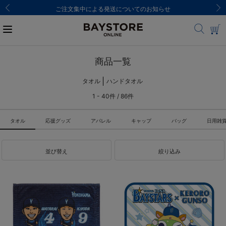
ご注文集中による発送についてのお知らせ
商品一覧
タオル
ハンドタオル
1 - 40件 / 86件
タオル
応援グッズ
アパレル
キャップ
バッグ
日用雑
並び替え
絞り込み