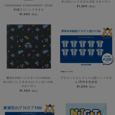
BLUE/ハンドタオル/DB.スターマン
YOKOHAMA STAR☆NIGHT 2026/
¥1,300
(税込)
刺繍入りハンドタオル
¥1,500
(税込)
横浜DeNAベイスターズ×ANGEL
ブラインドユニフォーム型ハンドタオ
BLUE/ハンドタオル/レインボー/DB.
ル/野球未来創造
スターマン
¥1,000
(税込)
¥1,300
(税込)