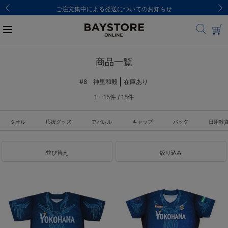
ご注文集中による発送についてのお知らせ
商品一覧
#8 神里和毅
在庫あり
1 - 15件 / 15件
タオル
応援グッズ
アパレル
キャップ
バッグ
日用雑
並び替え
絞り込み