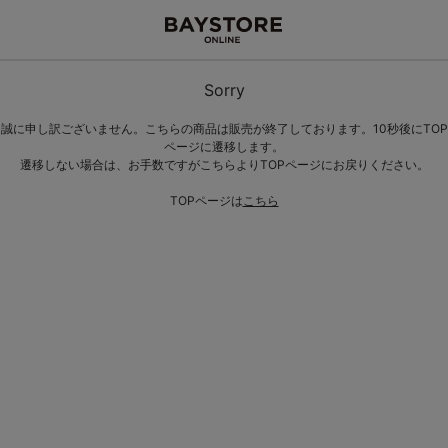
Sorry
誠に申し訳ございません。こちらの商品は販売が終了しております。10秒後にTOP
ページに遷移します。
遷移しない場合は、お手数ですがこちらよりTOPページにお戻りください。
TOPページは
こちら