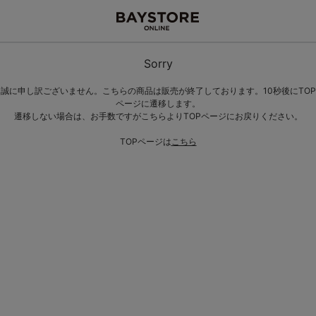
Sorry
誠に申し訳ございません。こちらの商品は販売が終了しております。10秒後にTOP
ページに遷移します。
遷移しない場合は、お手数ですがこちらよりTOPページにお戻りください。
TOPページは
こちら