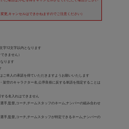
変更,キャンセルはできかねますのでご注意ください）
文字12文字以内となります
受けできません）
となります
す
際はご本人の承諾を得ていただきますようお願いいたします
・架空のキャラクター名,公序良俗に反する単語を指定することは
侵害する名入れはできません
選手,監督,コーチ,チームスタッフのネーム,ナンバーの組み合わせ
選手,監督,コーチ,チームスタッフが特定できるネーム,ナンバーの