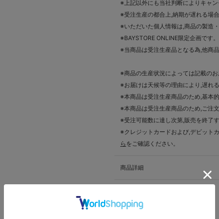
※上記以外にも当社判断によりキャン
※受注生産の都合上,納期が遅れる場
※いただいた個人情報は,商品の製造
※BAYSTORE ONLINE限定企画
※当商品は受注生産品となる為,他商
※商品の生産状況によっては記載の
※お届けは天候等の理由により,遅れ
※本商品は受注生産商品のため,基本
※本商品は受注生産商品のため,ご注
※受注可能数に達し次第,販売を終了
※クレジットカードおよび,デビット
ら
をご確認ください。
商品詳細
品番
4573676056870
性別
ユニセックス
カテゴリ
ユニフォーム
>
VISITOR