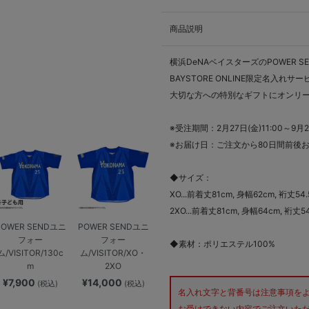
商品説明
横浜DeNAベイスターズのPOWER 
BAYSTORE ONLINE限定名入れサ
大切な方への特別なギフトにオンリ
※受注期間：2月27日(金)11:00～9月27
※お届け日：ご注文から80日間前後
◆サイズ：
XO...前着丈81cm, 身幅62cm, 裄丈54
2XO...前着丈81cm, 身幅64cm, 裄丈5
POWER SENDユニ
POWER SENDユニ
フォー
フォー
◆素材：ポリエステル100%
ム/VISITOR/130c
ム/VISITOR/XO・
m
2XO
¥7,900
¥14,000
(税込)
(税込)
名入れ文字と背番号は注意事項を
お受けできない内容でご注文いただ