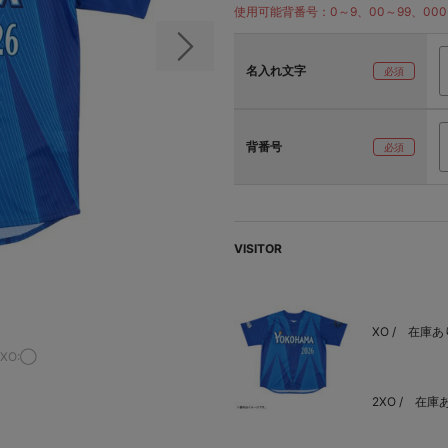
使用可能背番号：0～9、00～99、000〜
次の画像
名入れ文字
背番号
VISITOR
XO /
在庫あ
2XO:◯
2XO /
在庫