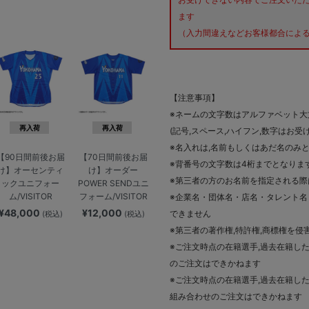
ます
（入力間違えなどお客様都合による
【注意事項】
※ネームの文字数はアルファベット大
再入荷
再入荷
(記号,スペース,ハイフン,数字はお
※名入れは,名前もしくはあだ名のみ
【90日間前後お届
【70日間前後お届
※背番号の文字数は4桁までとなりま
け】オーセンティ
け】オーダー
※第三者の方のお名前を指定される
ックユニフォー
POWER SENDユニ
ム/VISITOR
フォーム/VISITOR
※企業名・団体名・店名・タレント名
¥48,000
¥12,000
できません
(税込)
(税込)
※第三者の著作権,特許権,商標権を
※ご注文時点の在籍選手,過去在籍した
のご注文はできかねます
※ご注文時点の在籍選手,過去在籍した
組み合わせのご注文はできかねます