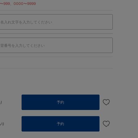
999、0000〜9999
り
予約
あり
予約