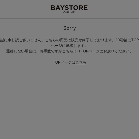
Sorry
誠に申し訳ございません。こちらの商品は販売が終了しております。10秒後にTOP
ページに遷移します。
遷移しない場合は、お手数ですがこちらよりTOPページにお戻りください。
TOPページは
こちら