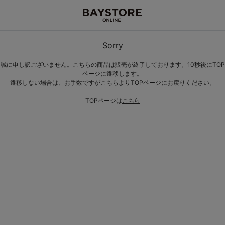
Sorry
誠に申し訳ございません。こちらの商品は販売が終了しております。10秒後にTOP
ページに遷移します。
遷移しない場合は、お手数ですがこちらよりTOPページにお戻りください。
TOPページは
こちら