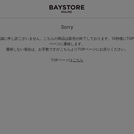
Sorry
誠に申し訳ございません。こちらの商品は販売が終了しております。10秒後にTOP
ページに遷移します。
遷移しない場合は、お手数ですがこちらよりTOPページにお戻りください。
TOPページは
こちら