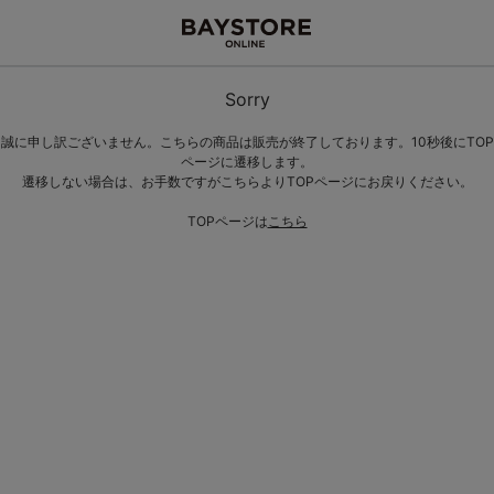
Sorry
誠に申し訳ございません。こちらの商品は販売が終了しております。10秒後にTOP
ページに遷移します。
遷移しない場合は、お手数ですがこちらよりTOPページにお戻りください。
TOPページは
こちら