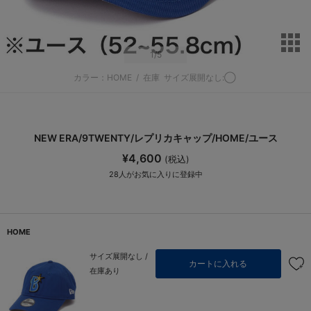
サ
1
/5
カラー：HOME
/
在庫
サイズ展開なし:◯
NEW ERA/9TWENTY/レプリカキャップ/HOME/ユース
¥4,600
(税込)
28
人がお気に入りに登録中
HOME
サイズ展開なし /
カートに入れる
在庫あり