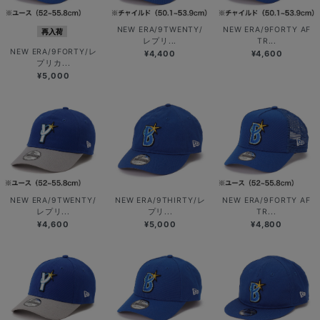
NEW ERA/9TWENTY/
NEW ERA/9FORTY AF
再入荷
レプリ...
TR...
NEW ERA/9FORTY/レ
¥4,400
¥4,600
プリカ...
¥5,000
NEW ERA/9TWENTY/
NEW ERA/9THIRTY/レ
NEW ERA/9FORTY AF
レプリ...
プリ...
TR...
¥4,600
¥5,000
¥4,800