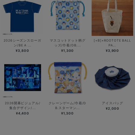
2026シーズンスローガ
マスコットドット柄グ
[+B]×ROOTOTE BALL
ン/BE A ...
ッズ/巾着/DB....
PA...
¥3,800
¥1,300
¥3,900
2026開幕ビジュアル/
クレーンゲーム/巾着/D
アイスバッグ
集合デザイン/...
B.スターマン...
¥2,000
¥4,400
¥1,300