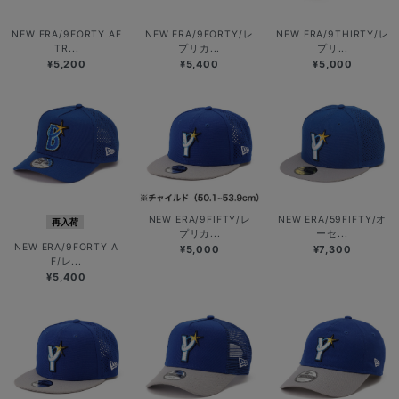
NEW ERA/9FORTY AF
NEW ERA/9FORTY/レ
NEW ERA/9THIRTY/レ
TR...
プリカ...
プリ...
¥5,200
¥5,400
¥5,000
NEW ERA/9FIFTY/レ
NEW ERA/59FIFTY/オ
再入荷
プリカ...
ーセ...
NEW ERA/9FORTY A
¥5,000
¥7,300
F/レ...
¥5,400