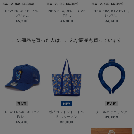
NEW ERA/9FIFTY/レ
NEW ERA/9FORTY AF
NEW ERA/9TWENTY/
プリカ...
TR...
レプリ...
¥5,200
¥4,800
¥4,600
この商品を買った人は、こんな商品も買っています
再入荷
NEW
再入荷
NEW ERA/9FORTY A
総柄コットントート/D
クールネックリング
F/レ...
B.スターマン
¥2,800
¥5,400
¥6,000