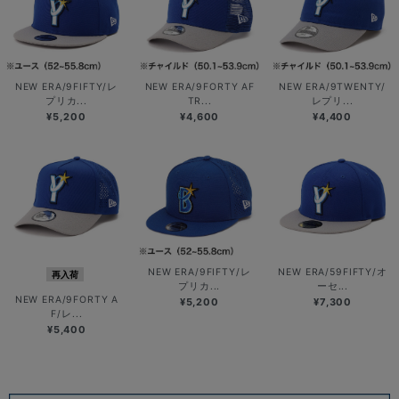
NEW ERA/9FIFTY/レ
NEW ERA/9FORTY AF
NEW ERA/9TWENTY/
プリカ...
TR...
レプリ...
¥5,200
¥4,600
¥4,400
NEW ERA/9FIFTY/レ
NEW ERA/59FIFTY/オ
再入荷
プリカ...
ーセ...
NEW ERA/9FORTY A
¥5,200
¥7,300
F/レ...
¥5,400