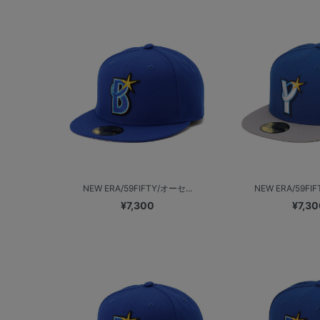
NEW ERA/59FIFTY/オーセ...
NEW ERA/59FIF
¥7,300
¥7,30