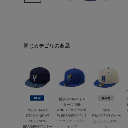
同じカテゴリの商品
NEW
再入荷
横浜DeNAベイス
ターズ 15th
ANNIVERSARY/NE
YOKOHAMA
NEW
W ERA/59FIFTY/オ
STAR☆NIGHT
ERA/59FIFTY/オー
ーセンティックキ
2026/NEW
センティックキャ
ャップ
ERA/59FIFTY/オー
ッ