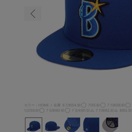
前の画像
カラー：HOME
/
在庫
6 7/8(54.9):◯
7(55.8):◯
7 1/8(56.8):◯
1/2(59.6):◯
7 5/8(60.6):◯
7 3/4(61.5):△
7 7/8(62.5):△
8(63.5