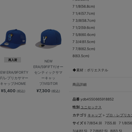
7 1/8(56.8cm)
7 1/4(57.7cm)
7 3/8(58.7cm)
7 1/2(59.6cm)
7 5/8(60.6cm)
7 3/4(61.5cm)
7 7/8(62.5cm)
8(63.5cm)
再入荷
NEW
ERA/59FIFTY/オー
◆素材：ポリエステル
センティックサマ
EW ERA/9FORTY
ーキャッ
AF/レプリカサマー
プ/VISITOR
キャップ/HOME
商品詳細
¥7,300
¥5,400
(税込)
(税込)
品番
ydb4550665918852
性別
ユニセックス
カテゴリ
キャップ
>
プロ・レプリカ
サイズ
6 7/8(54.9)
7(55.8)
7 1/8(56
3/4(61.5)
7 7/8(62.5)
8(63.5)