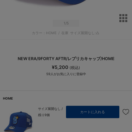
サ
1
/5
カラー：HOME
/
在庫
サイズ展開なし:△
NEW ERA/9FORTY AFTR/レプリカキャップ/HOME
¥5,200
(税込)
59
人がお気に入りに登録中
HOME
サイズ展開なし /
カートに入れる
残り9個