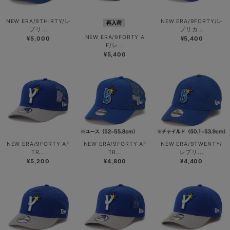
NEW ERA/9THIRTY/レ
NEW ERA/9FORTY/レ
再入荷
プリ...
プリカ...
NEW ERA/9FORTY A
¥5,000
¥5,400
F/レ...
¥5,400
NEW ERA/9FORTY AF
NEW ERA/9FORTY AF
NEW ERA/9TWENTY/
TR...
TR...
レプリ...
¥5,200
¥4,800
¥4,400