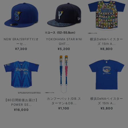
NEW ERA/59FIFTY/オ
YOKOHAMA STAR☆NI
横浜DeNAベイスター
ーセ...
GHT...
ズ 15th A...
¥7,300
¥5,200
¥8,800
カンフーバット/DB.ス
横浜DeNAベイスター
【80日間前後お届け】
ターマン＆DB...
ズ 15th A...
POWER SE...
¥1,100
¥3,800
¥16,000