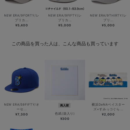
NEW ERA/9FORTY/レ
NEW ERA/9FIFTY/レ
NEW ERA/9THIRTY/レ
プリカ...
プリカ...
プリ...
¥5,400
¥5,000
¥5,000
この商品を買った人は、こんな商品も買っています
NEW ERA/59FIFTY/オ
横浜DeNAベイスター
再入荷
ーセ...
ズ×すみっコぐら...
色紙(袋入り)
¥7,300
¥2,000
¥300