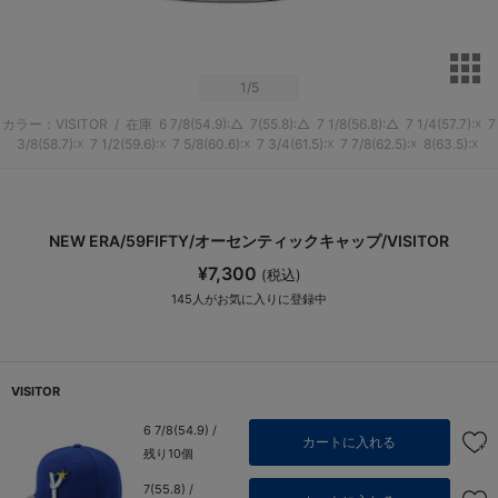
サ
1
/5
カラー：VISITOR
/
在庫
6 7/8(54.9):△
7(55.8):△
7 1/8(56.8):△
7 1/4(57.7):☓
7
3/8(58.7):☓
7 1/2(59.6):☓
7 5/8(60.6):☓
7 3/4(61.5):☓
7 7/8(62.5):☓
8(63.5):☓
NEW ERA/59FIFTY/オーセンティックキャップ/VISITOR
¥7,300
(税込)
145
人がお気に入りに登録中
VISITOR
6 7/8(54.9) /
カートに入れる
残り10個
7(55.8) /