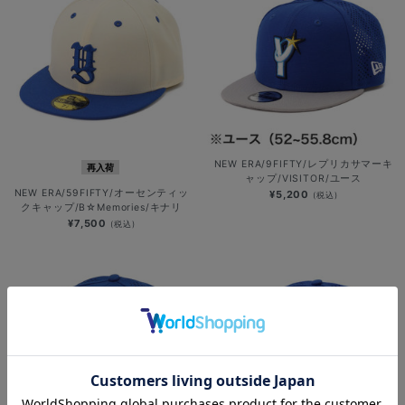
NEW ERA/9FIFTY/レプリカサマーキ
再入荷
ャップ/VISITOR/ユース
NEW ERA/59FIFTY/オーセンティッ
¥5,200
(税込)
クキャップ/B☆Memories/キナリ
¥7,500
(税込)