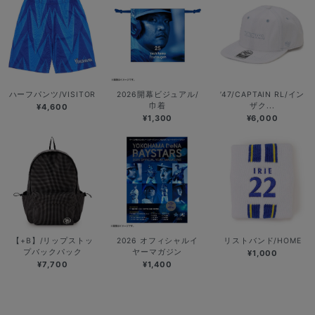
ハーフパンツ/VISITOR
2026開幕ビジュアル/
’47/CAPTAIN RL/イン
巾着
ザク...
¥4,600
¥1,300
¥6,000
【+B】/リップストッ
2026 オフィシャルイ
リストバンド/HOME
プバックパック
ヤーマガジン
¥1,000
¥7,700
¥1,400