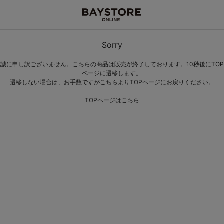
Sorry
誠に申し訳ございません。こちらの商品は販売が終了しております。10秒後にTOP
ページに遷移します。
遷移しない場合は、お手数ですがこちらよりTOPページにお戻りください。
TOPページは
こちら