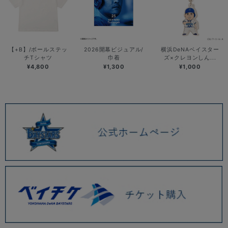
【+B】/ボールステッ
2026開幕ビジュアル/
横浜DeNAベイスター
チTシャツ
巾着
ズ×クレヨンしん...
¥4,800
¥1,300
¥1,000