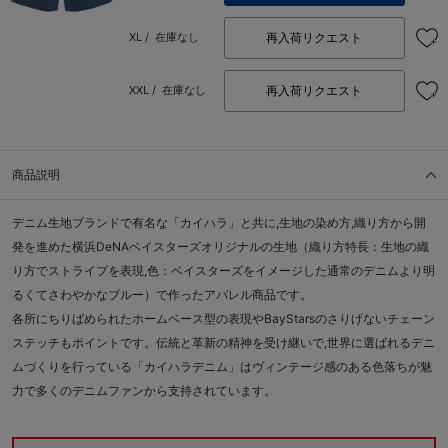
再入荷リクエスト
XL /
在庫なし
再入荷リクエスト
XXL /
在庫なし
商品説明
デニム生地ブランドで有名な「カイハラ」と共に,生地の染め方,織り方から開
発を進めた横浜DeNAベイスターズオリジナルの生地（織り方特長：生地の織
り方でストライプを表現,色：ベイスターズをイメージした通常のデニムより明
るくてさわやかなブルー）で作ったアパレル商品です。
各所にちりばめられたホームベース型の表現やBayStarsのさりげないチェーン
ステッチもポイントです。伝統と革新の精神を受け継いで,世界に選ばれるデニ
ムづくりを行っている「カイハラデニム」はヴィンテージ感のある色落ちが魅
力で多くのデニムファンから支持されています。