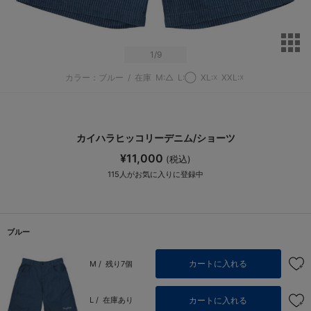
サ
1
/9
カラー：ブルー
/
在庫
M:△
L:◯
XL:☓
XXL:☓
カイハラヒッコリーデニム/ショーツ
¥11,000
(税込)
115
人がお気に入りに登録中
ブルー
カートに入れる
M /
残り7個
カートに入れる
L /
在庫あり