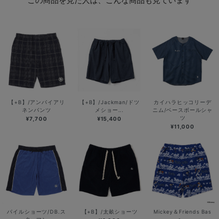
【+B】/アンパイアリ
【+B】/Jackman/ドツ
カイハラヒッコリーデ
ネンパンツ
メショー...
ニム/ベースボールシャ
ツ
¥7,700
¥15,400
¥11,000
パイルショーツ/DB.ス
【+B】/太畝ショーツ
Mickey＆Friends Bas