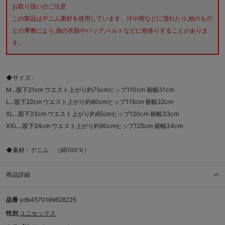
お取り扱いのご注意
この製品はデニム素材を使用しています。汗や雨などに濡れたり,他のもの
との摩擦により,他の衣類やバッグ,ベルトなどに色移りすることがありま
す。
◆サイズ：
M...股下21cm ウエスト上がり約75cmヒップ110cm 裾幅31cm
L...股下22cm ウエスト上がり約80cmヒップ115cm 裾幅32cm
XL...股下23cm ウエスト上がり約85cmヒップ120cm 裾幅33cm
XXL...股下24cm ウエスト上がり約90cmヒップ125cm 裾幅34cm
◆素材：デニム （綿100％）
商品詳細
品番
ydb4570199628225
性別
ユニセックス