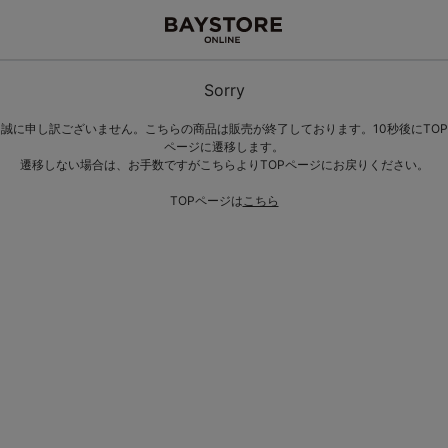
Sorry
誠に申し訳ございません。こちらの商品は販売が終了しております。10秒後にTOP
ページに遷移します。
遷移しない場合は、お手数ですがこちらよりTOPページにお戻りください。
TOPページは
こちら