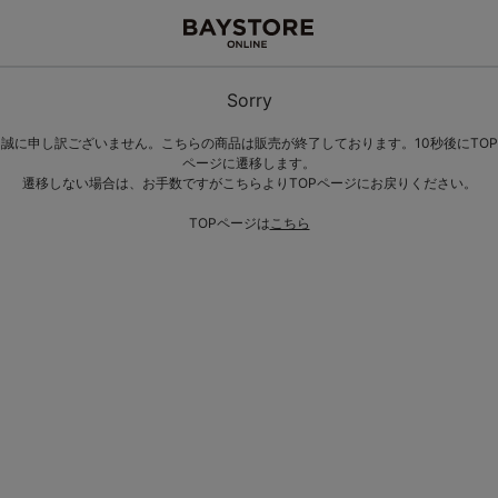
Sorry
誠に申し訳ございません。こちらの商品は販売が終了しております。10秒後にTOP
ページに遷移します。
遷移しない場合は、お手数ですがこちらよりTOPページにお戻りください。
TOPページは
こちら