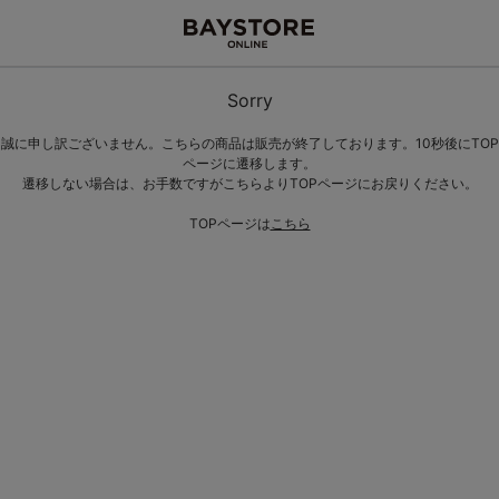
Sorry
誠に申し訳ございません。こちらの商品は販売が終了しております。10秒後にTOP
ページに遷移します。
遷移しない場合は、お手数ですがこちらよりTOPページにお戻りください。
TOPページは
こちら