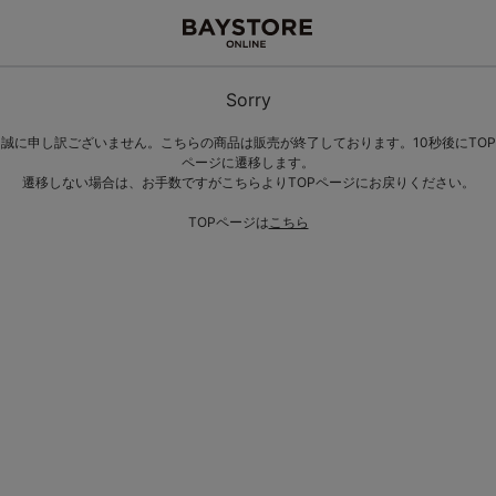
Sorry
誠に申し訳ございません。こちらの商品は販売が終了しております。10秒後にTOP
ページに遷移します。
遷移しない場合は、お手数ですがこちらよりTOPページにお戻りください。
TOPページは
こちら