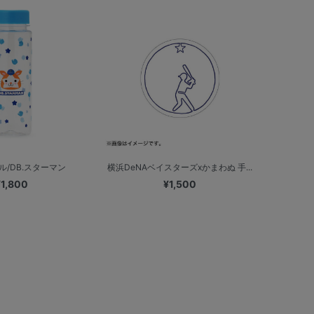
ル/DB.スターマン
横浜DeNAベイスターズxかまわぬ 手...
¥1,800
¥1,500