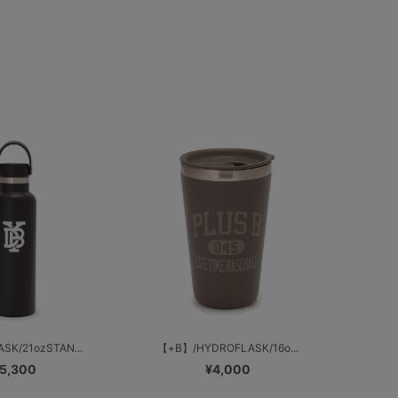
SK/21ozSTAN...
【+B】/HYDROFLASK/16o...
5,300
¥4,000