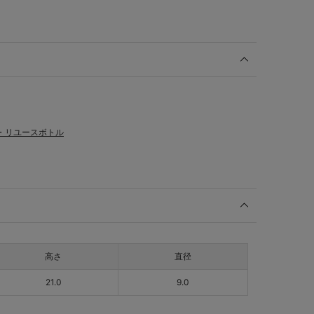
・リユースボトル
高さ
直径
21.0
9.0