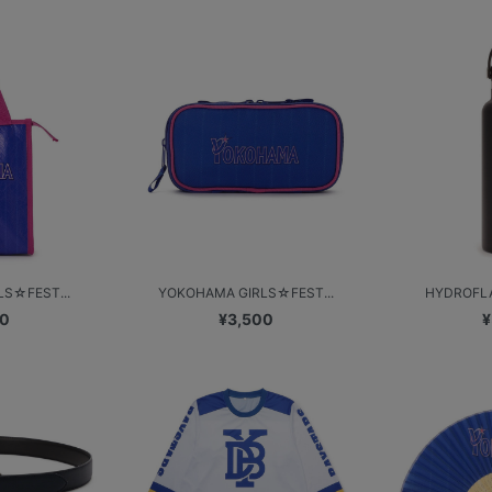
S☆FEST...
YOKOHAMA GIRLS☆FEST...
HYDROFLA
00
¥3,500
¥