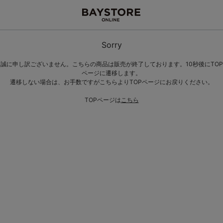
Sorry
誠に申し訳ございません。こちらの商品は販売が終了しております。10秒後にTOP
ページに遷移します。
遷移しない場合は、お手数ですがこちらよりTOPページにお戻りください。
TOPページは
こちら