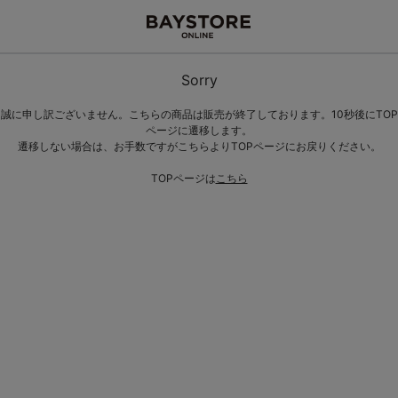
Sorry
誠に申し訳ございません。こちらの商品は販売が終了しております。10秒後にTOP
ページに遷移します。
遷移しない場合は、お手数ですがこちらよりTOPページにお戻りください。
TOPページは
こちら