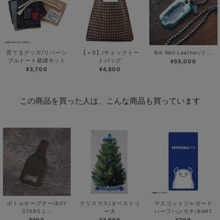
育てるグッズ/リバーシ
【＋B】/チェックトー
Bill Wall Leather/ド...
ブルトート裁縫キット
トバッグ
¥55,000
¥3,700
¥4,800
この商品を買った人は、こんな商品も買っています
ボトルオープナー/BAY
クリスマス/タペストリ
マスコットジャガード
STARS L...
ー大
ハーフハンカチ/BART