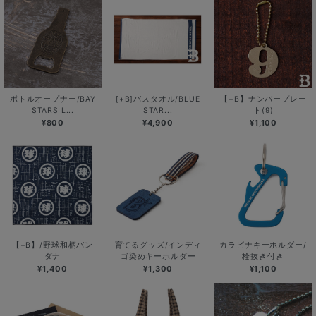
ボトルオープナー/BAY
[+B]バスタオル/BLUE
【+B】ナンバープレー
STARS L...
STAR...
ト(9)
¥800
¥4,900
¥1,100
【+B】/野球和柄バン
育てるグッズ/インディ
カラビナキーホルダー/
ダナ
ゴ染めキーホルダー
栓抜き付き
¥1,400
¥1,300
¥1,100