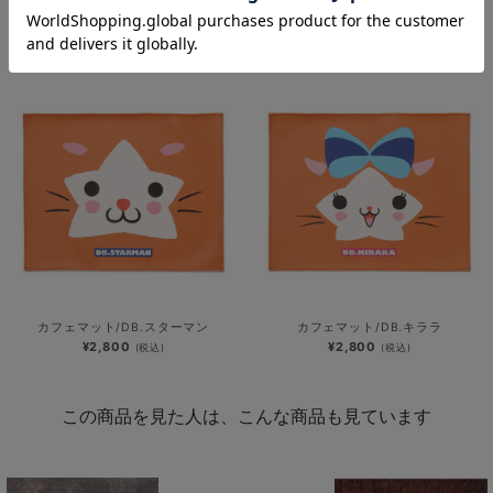
木製栓抜きマグネット/プライマリー
木製栓抜きマグネット/DB.スターマ
ン
¥800
(税込)
¥800
(税込)
カフェマット/DB.スターマン
カフェマット/DB.キララ
¥2,800
¥2,800
(税込)
(税込)
この商品を見た人は、こんな商品も見ています