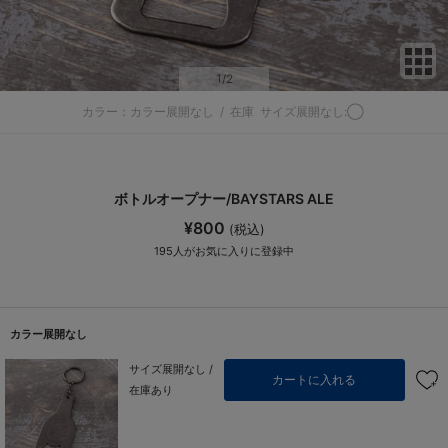
サ
1
/2
カラー：カラー展開なし
/
在庫
サイズ展開なし:◯
ボトルオープナー/BAYSTARS ALE
¥800
(税込)
195
人がお気に入りに登録中
カラー展開なし
サイズ展開なし /
カートに入れる
在庫あり