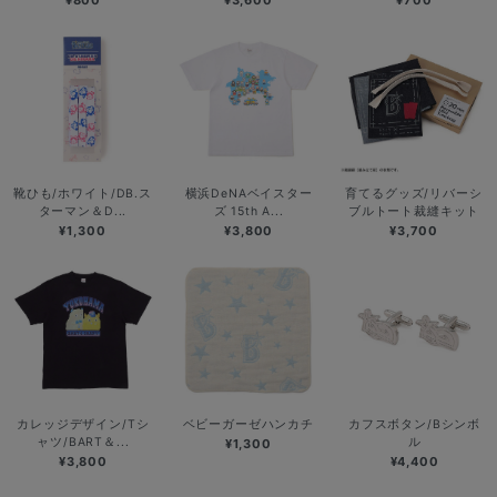
¥800
¥3,600
¥700
靴ひも/ホワイト/DB.ス
横浜DeNAベイスター
育てるグッズ/リバーシ
ターマン＆D...
ズ 15th A...
ブルトート裁縫キット
¥1,300
¥3,800
¥3,700
カレッジデザイン/Tシ
ベビーガーゼハンカチ
カフスボタン/Bシンボ
ャツ/BART＆...
ル
¥1,300
¥3,800
¥4,400