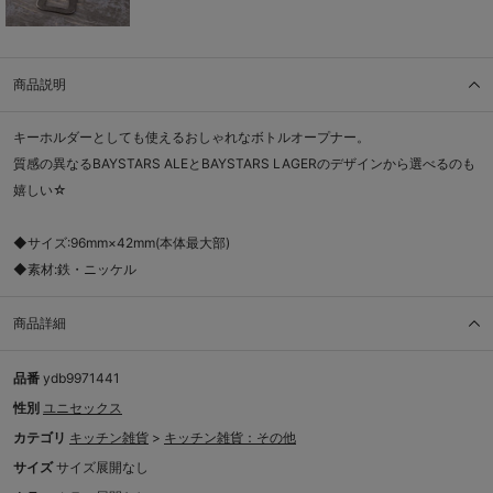
商品説明
キーホルダーとしても使えるおしゃれなボトルオープナー。
質感の異なるBAYSTARS ALEとBAYSTARS LAGERのデザインから選べるのも
嬉しい☆
◆サイズ:96mm×42mm(本体最大部)
◆素材:鉄・ニッケル
商品詳細
品番
ydb9971441
性別
ユニセックス
カテゴリ
キッチン雑貨
>
キッチン雑貨：その他
サイズ
サイズ展開なし