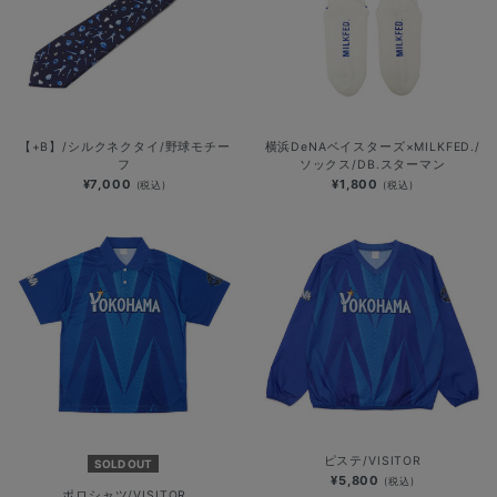
【+B】/シルクネクタイ/野球モチー
横浜DeNAベイスターズ×MILKFED./
フ
ソックス/DB.スターマン
¥7,000
¥1,800
(税込)
(税込)
ピステ/VISITOR
SOLD OUT
¥5,800
(税込)
ポロシャツ/VISITOR