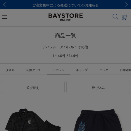
ご注文集中による発送についてのお知らせ
商品一覧
アパレル
アパレル：その他
1 - 40件 / 144件
タオル
応援グッズ
アパレル
キャップ
バッグ
日用雑
並び替え
絞り込み