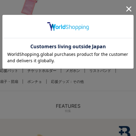
がま口チケットホルダー/DB.キララ
¥3,000
(税込)
1
応援バット
チケットホルダー
メガホン
リストバンド
扇子・団扇
ポンチョ
応援グッズ：その他
FEATURES
特集