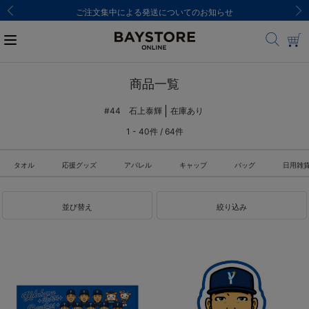
ご注文集中による発送についてのお知らせ
商品一覧
#44 石上泰輝
在庫あり
1 - 40件 / 64件
タオル
応援グッズ
アパレル
キャップ
バッグ
日用雑
並び替え
絞り込み