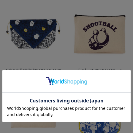
お弁当巾着/青海波/BART＆CHAPY
【+B】/SHOOTBALL/ポーチ
¥1,900
¥2,000
(税込)
(税込)