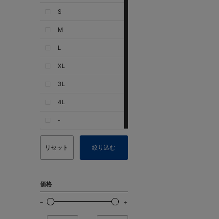
S
M
L
XL
3L
4L
-
リセット
絞り込む
価格