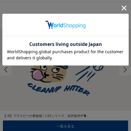
FEATURES
特集
【+B】プラスビーの看板猫！CATシリーズ、好評販売中🐈
一覧を見る