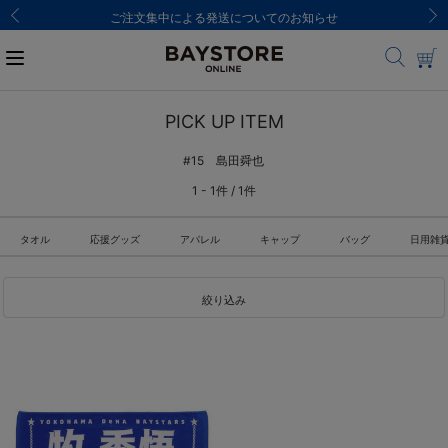
ご注文集中による発送についてのお知らせ
PICK UP ITEM
#15 島田舜也
1 - 1件 / 1件
タオル
応援グッズ
アパレル
キャップ
バッグ
日用雑
絞り込み