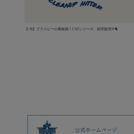
【+B】プラスビーの看板猫！CATシリーズ、好評販売中🐈