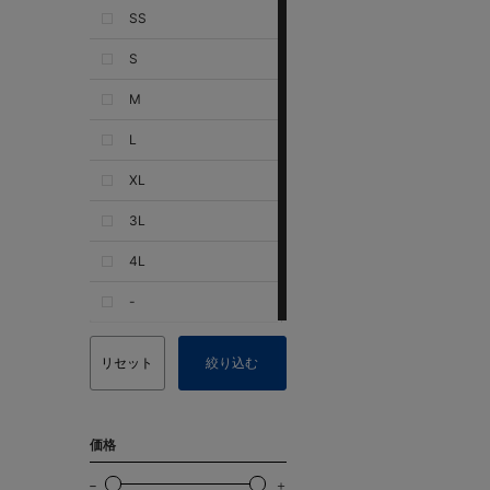
SS
S
M
L
XL
3L
4L
-
リセット
絞り込む
価格