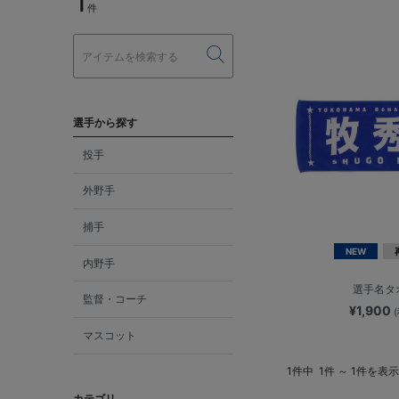
1
件
選手から探す
投手
外野手
捕手
NEW
内野手
選手名タ
監督・コーチ
¥1,900
マスコット
1件中
1件 ～ 1件を表示
カテゴリ