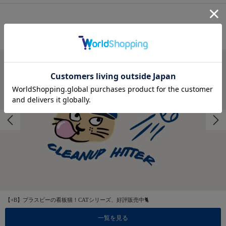
FEATURES
特集
【+B】プラスビーの看板猫！CATシリーズ、好評販売中🐈
一覧を見る