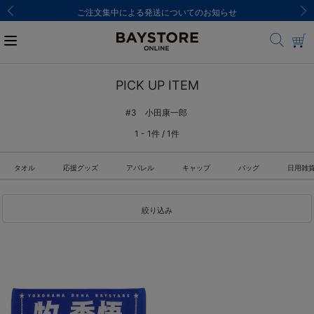
ご注文集中による発送についてのお知らせ
PICK UP ITEM
#3 小田康一郎
1 - 1件 / 1件
タオル
応援グッズ
アパレル
キャップ
バッグ
日用雑
絞り込み